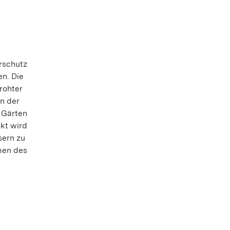
rschutz
n. Die
rohter
en der
 Gärten
kt wird
sern zu
men des