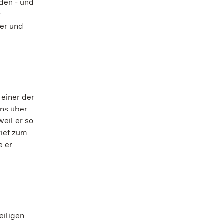
rden - und
r
ser und
 einer der
ens über
weil er so
rief zum
e er
eiligen