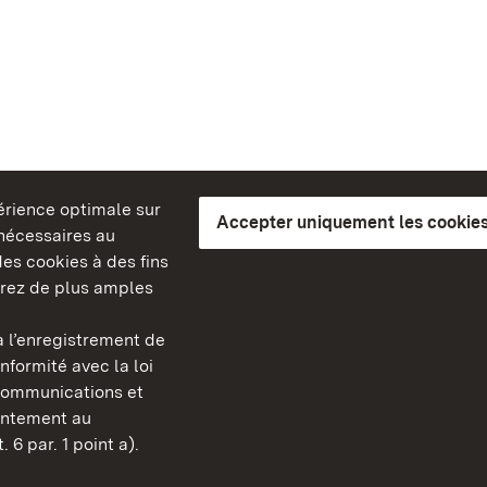
périence optimale sur
Accepter uniquement les cookies
s nécessaires au
es cookies à des fins
erez de plus amples
berg
 l’enregistrement de
Châteaux et jardins publ
nformité avec la loi
Bade-Wurtemberg
communications et
FAQ et réponses
sentement au
Mentions légales
 6 par. 1 point a).
Protection des données