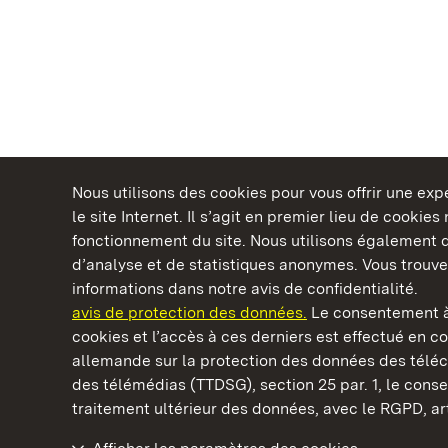
Nous utilisons des cookies pour vous offrir une ex
le site Internet. Il s’agit en premier lieu de cookie
fonctionnement du site. Nous utilisons également d
d’analyse et de statistiques anonymes. Vous trouv
Châteaux et jardins publics du Bade-Wurtem
informations dans notre avis de confidentialité.
avis de protection des données.
Le consentement à
cookies et l’accès à ces derniers est effectué en co
allemande sur la protection des données des télé
des télémédias (TTDSG), section 25 par. 1, le con
Monastère de Hirsau
traitement ultérieur des données, avec le RGPD, art.