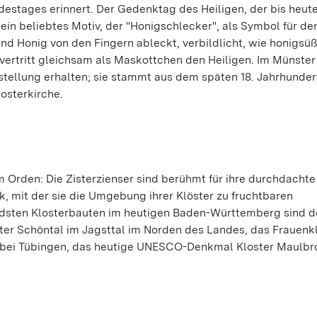
destages erinnert. Der Gedenktag des Heiligen, der bis heute
 ein beliebtes Motiv, der "Honigschlecker", als Symbol für de
und Honig von den Fingern ableckt, verbildlicht, wie honigsüß
vertritt gleichsam als Maskottchen den Heiligen. Im Münster
stellung erhalten; sie stammt aus dem späten 18. Jahrhunder
osterkirche.
m Orden: Die Zisterzienser sind berühmt für ihre durchdachte
ik, mit der sie die Umgebung ihrer Klöster zu fruchtbaren
dsten Klosterbauten im heutigen Baden-Württemberg sind d
ter Schöntal im Jagsttal im Norden des Landes, das Frauenk
n bei Tübingen, das heutige UNESCO-Denkmal Kloster Maulbr