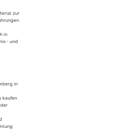
erial zur
Führungen.
h in
nis - und
mberg in
u kaufen
 der
d
mmlung