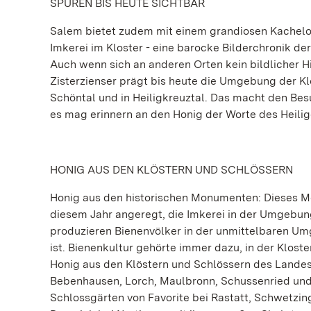
SPUREN BIS HEUTE SICHTBAR
Salem bietet zudem mit einem grandiosen Kachelo
Imkerei im Kloster - eine barocke Bilderchronik de
Auch wenn sich an anderen Orten kein bildlicher Hi
Zisterzienser prägt bis heute die Umgebung der Kl
Schöntal und in Heiligkreuztal. Das macht den Bes
es mag erinnern an den Honig der Worte des Heili
HONIG AUS DEN KLÖSTERN UND SCHLÖSSERN
Honig aus den historischen Monumenten: Dieses Mo
diesem Jahr angeregt, die Imkerei in der Umgebung
produzieren Bienenvölker in der unmittelbaren Um
ist. Bienenkultur gehörte immer dazu, in der Klost
Honig aus den Klöstern und Schlössern des Landes
Bebenhausen, Lorch, Maulbronn, Schussenried und
Schlossgärten von Favorite bei Rastatt, Schwetz