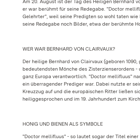
Am 20. August ist der Tag des Heiligen Bernhard vo
er war berühmt für seine Redegabe. "Doctor mellifl
Gelehrter", weil seine Predigten so wohl taten wi
seine Redegabe noch Bilder, etwa der berühmte Ho
WER WAR BERNHARD VON CLAIRVAUX?
Der heilige Bernhard von Clairvaux (geboren 1090, g
bedeutendsten Mönche des Zisterzienserordens - u
ganz Europa verantwortlich. "Doctor mellifluus" na
ein überragender Prediger war. Dabei nutzte er se
Kreuzzug auf und die europäischen Ritter ließen si
heiliggesprochen und im 19. Jahrhundert zum Kirc
HONIG UND BIENEN ALS SYMBOLE
"Doctor mellifluus" - so lautet sogar der Titel ein