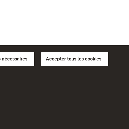
 nécessaires
Accepter tous les cookies
ics du
plus loin
Accueil
Monuments
Rendez-nous visite sur
Facebook