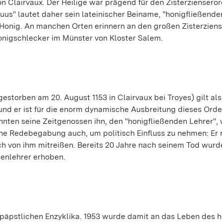
n Clairvaux. Der Heilige war prägend für den Zisterziensero
uus" lautet daher sein lateinischer Beiname, "honigfließende
e Honig. An manchen Orten erinnern an den großen Zisterzien
nigschlecker im Münster von Kloster Salem.
estorben am 20. August 1153 in Clairvaux bei Troyes) gilt als
nd er ist für die enorm dynamische Ausbreitung dieses Ord
nnten seine Zeitgenossen ihn, den "honigfließenden Lehrer", 
ine Redebegabung auch, um politisch Einfluss zu nehmen: Er 
ch von ihm mitreißen. Bereits 20 Jahre nach seinem Tod wurd
henlehrer erhoben.
er päpstlichen Enzyklika. 1953 wurde damit an das Leben des h