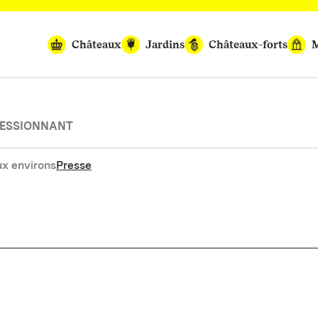
Châteaux
Jardins
Châteaux-forts
M
RESSIONNANT
x environs
Presse