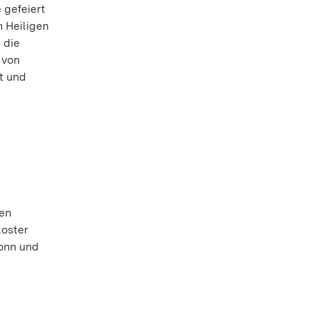
 gefeiert
n Heiligen
 die
 von
t und
en
loster
onn und