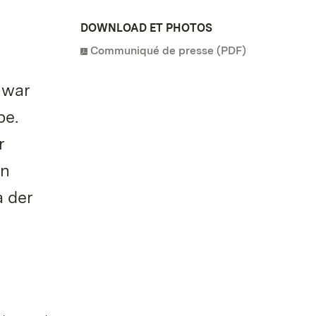
DOWNLOAD ET PHOTOS
Communiqué de presse (PDF)
 war
be.
r
en
a der