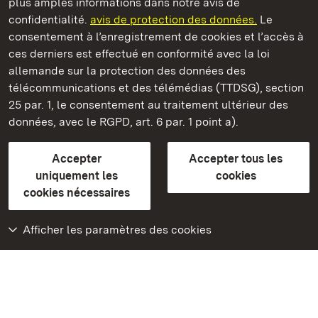
plus amples informations dans notre avis de
confidentialité.
avis de protection des données.
Le
Monastère de Hirsau
consentement à l’enregistrement de cookies et l’accès à
ces derniers est effectué en conformité avec la loi
Châteaux et jardins publics du Bade-Wurtemberg
allemande sur la protection des données des
télécommunications et des télémédias (TTDSG), section
FAQ et réponses
Mentions légales
Protection des données
25 par. 1, le consentement au traitement ultérieur des
Explications sur l’accessibilité
données, avec le RGPD, art. 6 par. 1 point a).
BITV-konform (geprüfte Seiten)
Accepter
Accepter tous les
plus loin
uniquement les
cookies
cookies nécessaires
Accueil
Monuments
Afficher les paramètres des cookies
Rendez-nous visite
sur Facebook
Rendez-nous visite
sur Instagram
Rendez-nous visite
sur YouTube