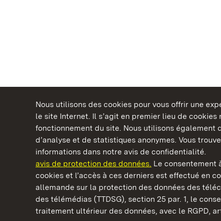
Nous utilisons des cookies pour vous offrir une ex
le site Internet. Il s’agit en premier lieu de cookie
fonctionnement du site. Nous utilisons également d
d’analyse et de statistiques anonymes. Vous trouv
Châteaux et jardins publics du Bade-Wurtem
informations dans notre avis de confidentialité.
avis de protection des données.
Le consentement à
cookies et l’accès à ces derniers est effectué en co
allemande sur la protection des données des télé
des télémédias (TTDSG), section 25 par. 1, le con
Monastère de Hirsau
traitement ultérieur des données, avec le RGPD, art.