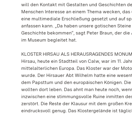
will den Kontakt mit Gestalten und Geschichten der
Menschen Interesse an einem Thema wecken, das ü
eine multimediale Erschließung gesetzt und auf s
anfassen kann. „Da haben unsere gotischen Steine 
Geschichte bekommen“, sagt Peter Braun, der die 
im Museum begleitet hat.
KLOSTER HIRSAU ALS HERAUSRAGENDES MONU
Hirsau, heute ein Stadtteil von Calw, war im 11. Ja
mittelalterlichen Europa. Das Kloster war der Mot
wurde. Der Hirsauer Abt Wilhelm hatte eine wesentl
dem Papsttum und den europäischen Königen. Die A
wollten dort leben. Das ahnt man heute noch, wenn
inzwischen eine stimmungsvolle Ruine inmitten de
zerstört. Die Reste der Klausur mit dem großen K
eindrucksvoll genug. Das Klostergelände ist täglic