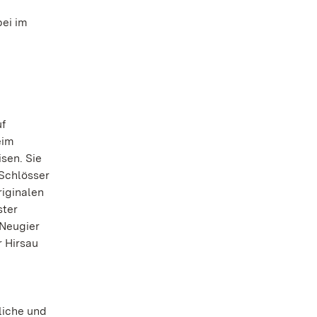
bei im
uf
eim
sen. Sie
 Schlösser
iginalen
ster
 Neugier
r Hirsau
liche und