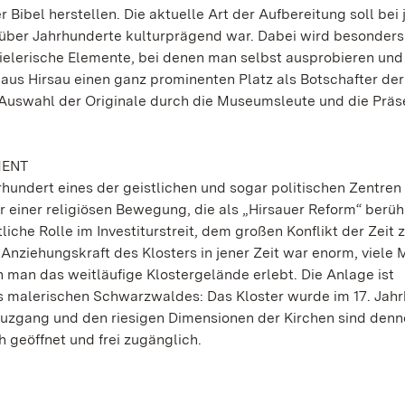
 Bibel herstellen. Die aktuelle Art der Aufbereitung soll bei
ber Jahrhunderte kulturprägend war. Dabei wird besonders 
pielerische Elemente, bei denen man selbst ausprobieren und
aus Hirsau einen ganz prominenten Platz als Botschafter der
Auswahl der Originale durch die Museumsleute und die Präs
MENT
hrhundert eines der geistlichen und sogar politischen Zentren
or einer religiösen Bewegung, die als „Hirsauer Reform“ berü
iche Rolle im Investiturstreit, dem großen Konflikt der Zeit
nziehungskraft des Klosters in jener Zeit war enorm, viele
 man das weitläufige Klostergelände erlebt. Die Anlage ist
s malerischen Schwarzwaldes: Das Kloster wurde im 17. Jah
reuzgang und den riesigen Dimensionen der Kirchen sind den
h geöffnet und frei zugänglich.