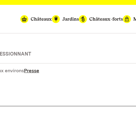
Châteaux
Jardins
Châteaux-forts
M
RESSIONNANT
x environs
Presse