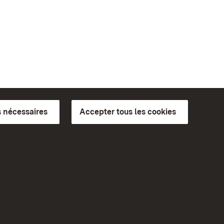
 nécessaires
Accepter tous les cookies
ics du
plus loin
Accueil
Monuments
Rendez-nous visite sur
Facebook