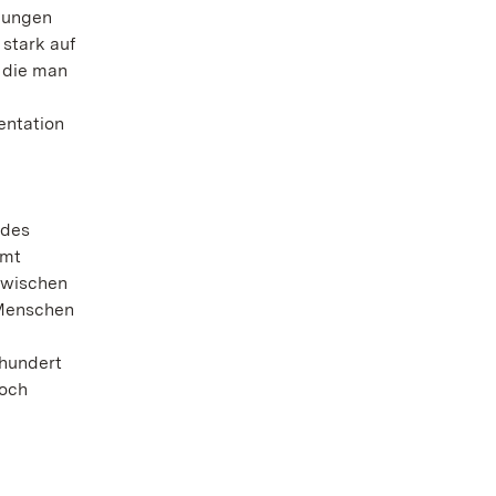
 jungen
stark auf
 die man
entation
 des
hmt
 zwischen
 Menschen
rhundert
noch