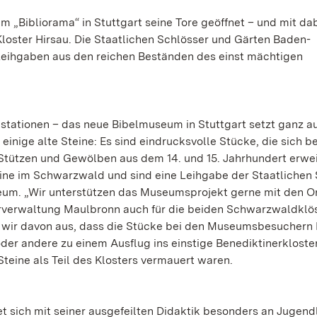
„Bibliorama“ in Stuttgart seine Tore geöffnet – und mit da
loster Hirsau. Die Staatlichen Schlösser und Gärten Baden-
eihgaben aus den reichen Beständen des einst mächtigen
lstationen – das neue Bibelmuseum in Stuttgart setzt ganz a
 einige alte Steine: Es sind eindrucksvolle Stücke, die sich b
tützen und Gewölben aus dem 14. und 15. Jahrhundert erwei
uine im Schwarzwald und sind eine Leihgabe der Staatlichen
m. „Wir unterstützen das Museumsprojekt gerne mit den Or
sterverwaltung Maulbronn auch für die beiden Schwarzwaldklö
n wir davon aus, dass die Stücke bei den Museumsbesuchern
der andere zu einem Ausflug ins einstige Benediktinerkloste
 Steine als Teil des Klosters vermauert waren.
sich mit seiner ausgefeilten Didaktik besonders an Jugend