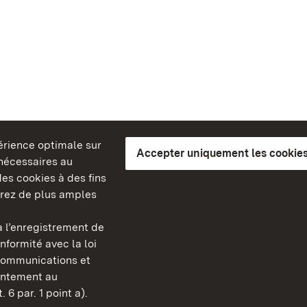
périence optimale sur
Accepter uniquement les cookies
s nécessaires au
es cookies à des fins
erez de plus amples
berg
 l’enregistrement de
Châteaux et jardins publ
nformité avec la loi
Bade-Wurtemberg
communications et
FAQ et réponses
sentement au
Mentions légales
 6 par. 1 point a).
Protection des données