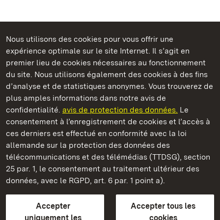
Nous utilisons des cookies pour vous offrir une
expérience optimale sur le site Internet. Il s’agit en
Châteaux et jardins publics du Bade-Wurtemberg
premier lieu de cookies nécessaires au fonctionnement
du site. Nous utilisons également des cookies à des fins
d’analyse et de statistiques anonymes. Vous trouverez de
plus amples informations dans notre avis de
confidentialité.
avis de protection des données.
Le
Monastère de Hirsau
consentement à l’enregistrement de cookies et l’accès à
ces derniers est effectué en conformité avec la loi
Châteaux et jardins publics du Bade-Wurtemberg
allemande sur la protection des données des
télécommunications et des télémédias (TTDSG), section
FAQ et réponses
Mentions légales
Protection des données
25 par. 1, le consentement au traitement ultérieur des
Explications sur l’accessibilité
données, avec le RGPD, art. 6 par. 1 point a).
BITV-konform (geprüfte Seiten)
Accepter
Accepter tous les
plus loin
uniquement les
cookies