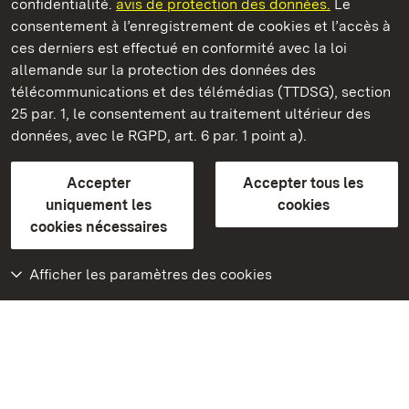
confidentialité.
avis de protection des données.
Le
Monastère de Hirsau
consentement à l’enregistrement de cookies et l’accès à
ces derniers est effectué en conformité avec la loi
Châteaux et jardins publics du Bade-Wurtemberg
allemande sur la protection des données des
télécommunications et des télémédias (TTDSG), section
FAQ et réponses
Mentions légales
Protection des données
25 par. 1, le consentement au traitement ultérieur des
Explications sur l’accessibilité
données, avec le RGPD, art. 6 par. 1 point a).
BITV-konform (geprüfte Seiten)
Accepter
Accepter tous les
plus loin
uniquement les
cookies
cookies nécessaires
Accueil
Monuments
Afficher les paramètres des cookies
Rendez-nous visite
sur Facebook
Rendez-nous visite
sur Instagram
Rendez-nous visite
sur YouTube
Découvrez nos