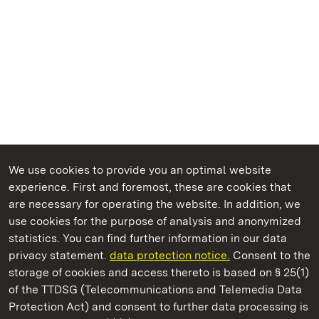
We use cookies to provide you an optimal website
experience. First and foremost, these are cookies that
are necessary for operating the website. In addition, we
use cookies for the purpose of analysis and anonymized
State Palaces and Gardens of Baden-Wuerttemberg
statistics. You can find further information in our data
privacy statement.
data protection notice.
Consent to the
storage of cookies and access thereto is based on § 25(1)
of the TTDSG (Telecommunications and Telemedia Data
Hirsau Monastery
Protection Act) and consent to further data processing is