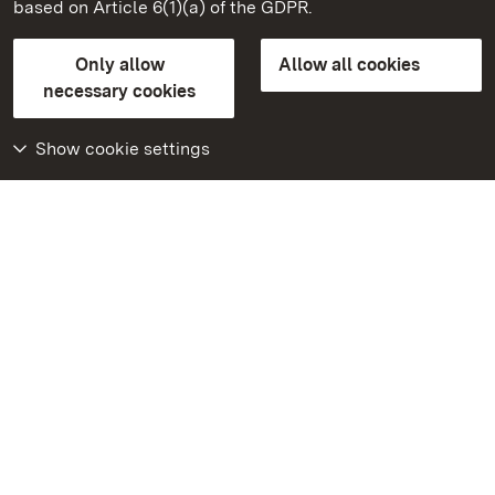
based on Article 6(1)(a) of the GDPR.
State Palaces and Gardens of Baden-Wuerttemberg
Only allow
Allow all cookies
FAQ
Masthead
Data protection
necessary cookies
Declaration on barrier-free access
BITV-konform (geprüfte Seiten)
Show cookie settings
More
Home
Monuments
Visit our Facebook
page
Visit our Instagram
page
Visit our YouTube
channel
Get to know our apps
Google Play Store
App Store for iPhone