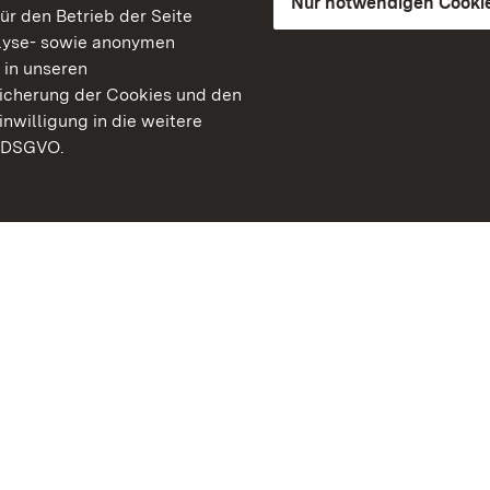
Nur notwendigen Cooki
für den Betrieb der Seite
lyse- sowie anonymen
 in unseren
peicherung der Cookies und den
inwilligung in die weitere
) DSGVO.
Staatliche Schlösser un
Baden-Württemberg
Kontakt
FAQ
Impressum
Datenschutz
Gebärdensprache
Leichte Sprache
Erklärung zur Barrierefre
BITV-konform (geprüfte S