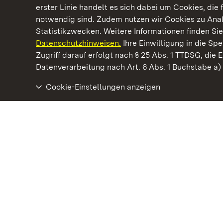
erster Linie handelt es sich dabei um Cookies, die 
notwendig sind. Zudem nutzen wir Cookies zu Ana
Statistikzwecken. Weitere Informationen finden Sie
Datenschutzhinweisen.
Ihre Einwilligung in die S
Kommen. Staunen. Genießen.
Zugriff darauf erfolgt nach § 25 Abs. 1 TTDSG, die E
Datenverarbeitung nach Art. 6 Abs. 1 Buchstabe a
Cookie-Einstellungen anzeigen
Kloster Hirsau