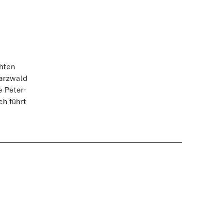
ihten
warzwald
e Peter-
ch führt