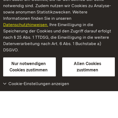
notwendig sind. Zudem nutzen wir Cookies zu Analyse-
sowie anonymen Statistikzwecken. Weitere
Informationen finden Sie in unseren
Datenschutzhinweisen.
Ihre Einwilligung in die
Kloster Hirsau
Speicherung der Cookies und den Zugriff darauf erfolgt
nach § 25 Abs. 1 TTDSG, die Einwilligung in die weitere
Staatliche Schlösser und Gärten Baden-Württemberg
Datenverarbeitung nach Art. 6 Abs. 1 Buchstabe a)
DSGVO.
Kontakt
FAQ
Impressum
Datenschutz
Gebärdensprache
Leichte Sprache
Erklärung zur Barrierefreiheit
Nur notwendigen
Allen Cookies
BITV-konform (geprüfte Seiten)
Cookies zustimmen
zustimmen
Cookie-Einstellungen anzeigen
Weiteres
Portal
Monumente
Besuchen Sie uns auf
Facebook
Besuchen Sie uns auf