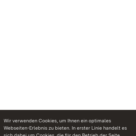
Wir verwenden Cookies, um Ihnen ein optimales
Webseiten-Erlebnis zu bieten. In erster Linie handelt es
Kommen. Staunen. Genießen.
sich dabei um Cookies, die für den Betrieb der Seite