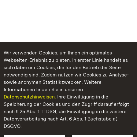
Wir verwenden Cookies, um Ihnen ein optimales
Webseiten-Erlebnis zu bieten. In erster Linie handelt es
Kommen. Staunen. Genießen.
sich dabei um Cookies, die für den Betrieb der Seite
notwendig sind. Zudem nutzen wir Cookies zu Analyse-
sowie anonymen Statistikzwecken. Weitere
Informationen finden Sie in unseren
Datenschutzhinweisen.
Ihre Einwilligung in die
Kloster Hirsau
Speicherung der Cookies und den Zugriff darauf erfolgt
nach § 25 Abs. 1 TTDSG, die Einwilligung in die weitere
Staatliche Schlösser und Gärten Baden-Württemberg
Datenverarbeitung nach Art. 6 Abs. 1 Buchstabe a)
DSGVO.
Kontakt
FAQ
Impressum
Datenschutz
Gebärdensprache
Leichte Sprache