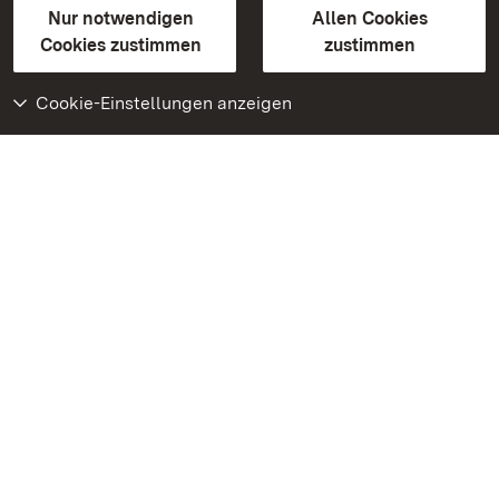
Erklärung zur Barrierefreiheit
Nur notwendigen
Allen Cookies
BITV-konform (geprüfte Seiten)
Cookies zustimmen
zustimmen
Cookie-Einstellungen anzeigen
Weiteres
Portal
Monumente
Besuchen Sie uns auf
Facebook
Besuchen Sie uns auf
Instagram
Besuchen Sie uns auf
Youtube
Lernen Sie unsere Apps
kennen
Google Play Store
App Store für iPhone