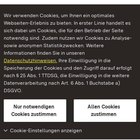
Wir verwenden Cookies, um Ihnen ein optimales
Webseiten-Erlebnis zu bieten. In erster Linie handelt es
Kommen. Staunen. Genießen.
sich dabei um Cookies, die für den Betrieb der Seite
notwendig sind. Zudem nutzen wir Cookies zu Analyse-
sowie anonymen Statistikzwecken. Weitere
Informationen finden Sie in unseren
Datenschutzhinweisen.
Ihre Einwilligung in die
Kloster Hirsau
Speicherung der Cookies und den Zugriff darauf erfolgt
nach § 25 Abs. 1 TTDSG, die Einwilligung in die weitere
Staatliche Schlösser und Gärten Baden-Württemberg
Datenverarbeitung nach Art. 6 Abs. 1 Buchstabe a)
DSGVO.
Kontakt
FAQ
Impressum
Datenschutz
Gebärdensprache
Leichte Sprache
Erklärung zur Barrierefreiheit
Nur notwendigen
Allen Cookies
BITV-konform (geprüfte Seiten)
Cookies zustimmen
zustimmen
Cookie-Einstellungen anzeigen
Weiteres