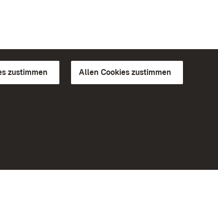
es zustimmen
Allen Cookies zustimmen
d Gärten
Weiteres
Portal
Monumente
Besuchen Sie uns auf Facebook
Besuchen Sie uns auf Instagram
Besuchen Sie uns auf Youtube