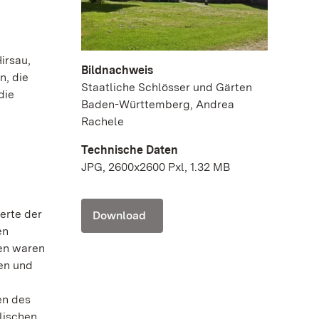
irsau,
Bildnachweis
n, die
Staatliche Schlösser und Gärten
die
Baden-Württemberg, Andrea
Rachele
Technische Daten
JPG, 2600x2600 Pxl, 1.32 MB
erte der
Download
en
en waren
en und
n
en des
lischen