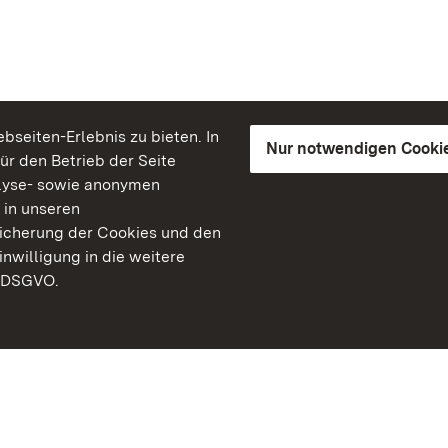
seiten-Erlebnis zu bieten. In
Nur notwendigen Cooki
für den Betrieb der Seite
lyse- sowie anonymen
 in unseren
peicherung der Cookies und den
inwilligung in die weitere
) DSGVO.
Staatliche Schlösser un
Baden-Württemberg
Kontakt
FAQ
Impressum
Datenschutz