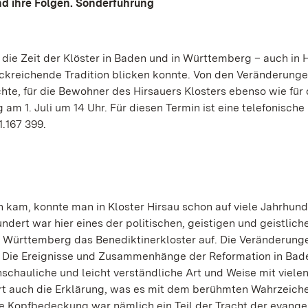
d ihre Folgen. Sonderführung
die Zeit der Klöster in Baden und in Württemberg – auch in H
ckreichende Tradition blicken konnte. Von den Veränderunge
te, für die Bewohner des Hirsauers Klosters ebenso wie für 
am 1. Juli um 14 Uhr. Für diesen Termin ist eine telefonische
.167 399.
 kam, konnte man in Kloster Hirsau schon auf viele Jahrhund
undert war hier eines der politischen, geistigen und geistlich
 Württemberg das Benediktinerkloster auf. Die Veränderung
t, Die Ereignisse und Zusammenhänge der Reformation in Bad
schauliche und leicht verständliche Art und Weise mit viele
rt auch die Erklärung, was es mit dem berühmten Wahrzeich
ie Kopfbedeckung war nämlich ein Teil der Tracht der evange