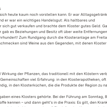
G
 sich heute kaum noch vorstellen kann. Er war Alltagsgeträn
nd er war ein wichtiges Handelsgut: Als haltbares und
r sich gut verkaufen und brachte dem Kloster gutes Geld. Ga
 gab es Beziehungen und Besitz oft über weite Entfernunge
ahrhundert! Zum Rundgang durch die Klosteranlage am Freita
u schmecken sind Weine aus den Gegenden, mit denen Kloster
 Wirkung der Pflanzen, das traditionell mit den Klöstern ve
 Gemeinschaften viel Erfahrung: in den Klosterapotheken, oft 
dig, in den Klosterküchen, die die Produkte der Region zu n
aben eines Klosters gehörte. Bei der Führung am Sonntag, 8.
offe kennen – und dann geht’s in die Praxis: Es gilt, den Kran