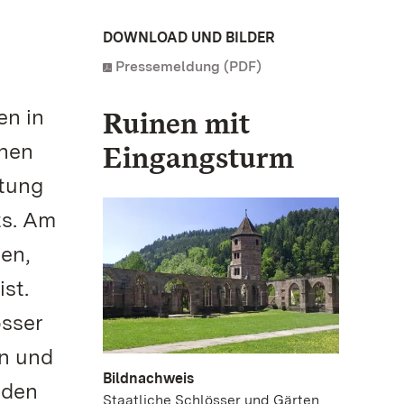
DOWNLOAD UND BILDER
Pressemeldung (PDF)
en in
Ruinen mit
chen
Eingangsturm
utung
ts. Am
sen,
st.
össer
rn und
Bildnachweis
 den
Staatliche Schlösser und Gärten