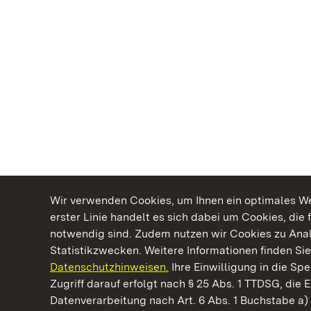
Wir verwenden Cookies, um Ihnen ein optimales Web
erster Linie handelt es sich dabei um Cookies, die 
notwendig sind. Zudem nutzen wir Cookies zu Ana
Statistikzwecken. Weitere Informationen finden Sie
Datenschutzhinweisen.
Ihre Einwilligung in die S
Kommen. Staunen. Genießen.
Zugriff darauf erfolgt nach § 25 Abs. 1 TTDSG, die E
Datenverarbeitung nach Art. 6 Abs. 1 Buchstabe a