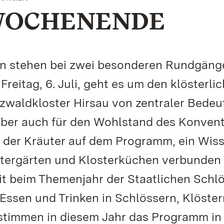
WOCHENENDE
nen stehen bei zwei besonderen Rundgäng
Freitag, 6. Juli, geht es um den klösterli
zwaldkloster Hirsau von zentraler Bede
 aber auch für den Wohlstand des Konven
ng der Kräuter auf dem Programm, ein Wis
stergärten und Klosterküchen verbunden i
t beim Themenjahr der Staatlichen Schl
ssen und Trinken in Schlössern, Klöste
estimmen in diesem Jahr das Programm in