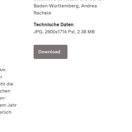
Baden-Württemberg, Andrea
Rachele
Technische Daten
JPG, 2600x1714 Pxl, 2.38 MB
Download
 Am
er
eht die
üchen
en-
sem Jahr
rlich