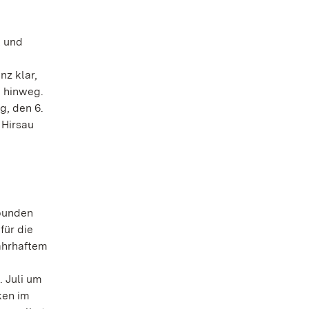
k und
nz klar,
n hinweg.
g, den 6.
 Hirsau
rbunden
für die
ahrhaftem
 Juli um
ken im