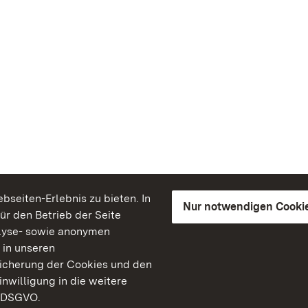
seiten-Erlebnis zu bieten. In
Nur notwendigen Cooki
für den Betrieb der Seite
lyse- sowie anonymen
 in unseren
peicherung der Cookies und den
inwilligung in die weitere
) DSGVO.