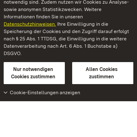
notwendig sind. Zudem nutzen wir Cookies zu Analyse-
sowie anonymen Statistikzwecken. Weitere
Informationen finden Sie in unseren
Datenschutzhinweisen.
Ihre Einwilligung in die
Kloster Hirsau
Speicherung der Cookies und den Zugriff darauf erfolgt
nach § 25 Abs. 1 TTDSG, die Einwilligung in die weitere
Staatliche Schlösser und Gärten Baden-Württemberg
Datenverarbeitung nach Art. 6 Abs. 1 Buchstabe a)
DSGVO.
Kontakt
FAQ
Impressum
Datenschutz
Gebärdensprache
Leichte Sprache
Erklärung zur Barrierefreiheit
Nur notwendigen
Allen Cookies
BITV-konform (geprüfte Seiten)
Cookies zustimmen
zustimmen
Cookie-Einstellungen anzeigen
Weiteres
Portal
Monumente
Besuchen Sie uns auf
Facebook
Besuchen Sie uns auf
Instagram