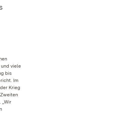
s
chen
 und viele
ng bis
richt. Im
der Krieg
 Zweiten
 „Wir
n