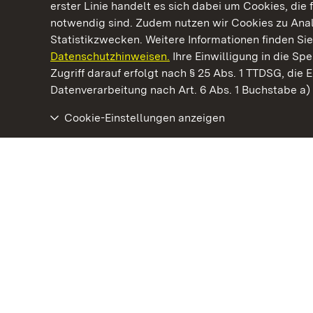
erster Linie handelt es sich dabei um Cookies, die 
notwendig sind. Zudem nutzen wir Cookies zu Ana
Statistikzwecken. Weitere Informationen finden Sie
Datenschutzhinweisen.
Ihre Einwilligung in die S
Kommen. Staunen. Genießen.
Zugriff darauf erfolgt nach § 25 Abs. 1 TTDSG, die E
Datenverarbeitung nach Art. 6 Abs. 1 Buchstabe a
Cookie-Einstellungen anzeigen
Kloster Hirsau