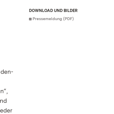
DOWNLOAD UND BILDER
Pressemeldung (PDF)
aden-
n“,
und
ieder