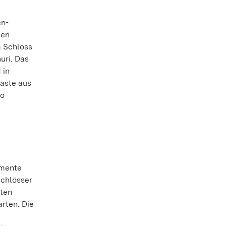
en-
den
 Schloss
uri. Das
 in
Gäste aus
so
umente
chlösser
mten
rten. Die