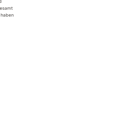
d
gesamt
8 haben