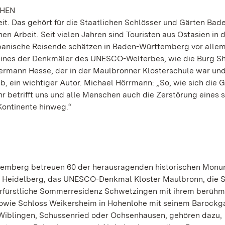
CHEN
eit. Das gehört für die Staatlichen Schlösser und Gärten Bad
n Arbeit. Seit vielen Jahren sind Touristen aus Ostasien in 
nische Reisende schätzen in Baden-Württemberg vor allem
eines der Denkmäler des UNESCO-Welterbes, wie die Burg Sh
 Hermann Hesse, der in der Maulbronner Klosterschule war und
, ein wichtiger Autor. Michael Hörrmann: „So, wie sich die 
r betrifft uns und alle Menschen auch die Zerstörung eines 
ontinente hinweg.“
ttemberg betreuen 60 der herausragenden historischen Mon
 Heidelberg, das UNESCO-Denkmal Kloster Maulbronn, die S
kurfürstliche Sommerresidenz Schwetzingen mit ihrem berüh
owie Schloss Weikersheim in Hohenlohe mit seinem Barockga
Wiblingen, Schussenried oder Ochsenhausen, gehören dazu,