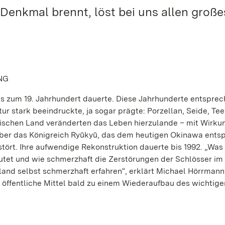
enkmal brennt, löst bei uns allen große
NG
 bis zum 19. Jahrhundert dauerte. Diese Jahrhunderte entspre
tur stark beeindruckte, ja sogar prägte: Porzellan, Seide, Tee
ischen Land veränderten das Leben hierzulande – mit Wirku
 über das Königreich Ryūkyū, das dem heutigen Okinawa entsp
ört. Ihre aufwendige Rekonstruktion dauerte bis 1992. „Was 
eutet und wie schmerzhaft die Zerstörungen der Schlösser im
and selbst schmerzhaft erfahren“, erklärt Michael Hörrmann.
öffentliche Mittel bald zu einem Wiederaufbau des wichtige