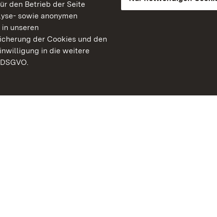
für den Betrieb der Seite
lyse- sowie anonymen
 in unseren
peicherung der Cookies und den
inwilligung in die weitere
) DSGVO.
Staatliche Schlösser un
Baden-Württemberg
Kontakt
FAQ
Impressum
Datenschutz
Gebärdensprache
Leichte Sprache
Erklärung zur Barrierefre
BITV-konform (geprüfte S