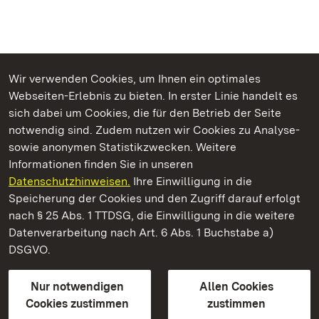
Wir verwenden Cookies, um Ihnen ein optimales
Webseiten-Erlebnis zu bieten. In erster Linie handelt es
Kommen. Staunen. Genießen.
sich dabei um Cookies, die für den Betrieb der Seite
notwendig sind. Zudem nutzen wir Cookies zu Analyse-
sowie anonymen Statistikzwecken. Weitere
Informationen finden Sie in unseren
Datenschutzhinweisen.
Ihre Einwilligung in die
Kloster Hirsau
Speicherung der Cookies und den Zugriff darauf erfolgt
nach § 25 Abs. 1 TTDSG, die Einwilligung in die weitere
Staatliche Schlösser und Gärten Baden-Württemberg
Datenverarbeitung nach Art. 6 Abs. 1 Buchstabe a)
DSGVO.
Kontakt
FAQ
Impressum
Datenschutz
Gebärdensprache
Leichte Sprache
Erklärung zur Barrierefreiheit
Nur notwendigen
Allen Cookies
BITV-konform (geprüfte Seiten)
Cookies zustimmen
zustimmen