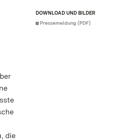
DOWNLOAD UND BILDER
Pressemeldung (PDF)
über
ine
sste
sche
, die