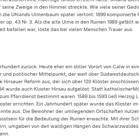
r seine Zweige in den Himmel streckte. Wie viele seiner Gedi
h die Uhlands Ulmenbaum später vertont: 1899 komponierte 
er op. 43 Nr. 3. Als die alte Ulme in den Ruinen 1989 gefällt 
it befallen war, löste das bei vielen Menschen Trauer aus.
rhundert zurück. Heute eher ein stiller Vorort von Calw in ei
er und politischer Mittelpunkt, der weit über Südwestdeutsc
ie Hirsauer Reform aus, der sich über 120 Klöster anschlosse
34 wurde auch Kloster Hirsau aufgelöst: Statt katholischer
 zum Pfarrdienst bestimmt waren. 1589 bis 1593 ließ Herzog 
ster errichten. Ein Jahrhundert später wurde das Kloster im
rannte aus. Die Bewohner der umliegenden Ortschaften nutze
usstsein für die Bedeutung der Ruinen erwachte. Mit ihrer Sc
ern, umgeben von den waldigen Hängen des Schwarzwaldes,
ann.