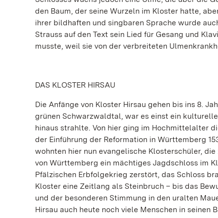
den Baum, der seine Wurzeln im Kloster hatte, abe
ihrer bildhaften und singbaren Sprache wurde auc
Strauss auf den Text sein Lied für Gesang und Klavi
musste, weil sie von der verbreiteten Ulmenkrankhe
DAS KLOSTER HIRSAU
Die Anfänge von Kloster Hirsau gehen bis ins 8. Jah
grünen Schwarzwaldtal, war es einst ein kulturell
hinaus strahlte. Von hier ging im Hochmittelalter d
der Einführung der Reformation in Württemberg 15
wohnten hier nun evangelische Klosterschüler, die
von Württemberg ein mächtiges Jagdschloss im Klo
Pfälzischen Erbfolgekrieg zerstört, das Schloss b
Kloster eine Zeitlang als Steinbruch – bis das Bew
und der besonderen Stimmung in den uralten Mau
Hirsau auch heute noch viele Menschen in seinen B