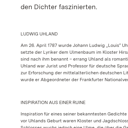
den Dichter faszinierten.
LUDWIG UHLAND
Am 26. April 1787 wurde Johann Ludwig „Louis“ Uh
setzte der Lyriker dem Ulmenbaum im Kloster Hirs
sind nach ihm benannt – errang Uhland als romanti
Uhland war Jurist und Professor für deutsche Spra
zur Erforschung der mittelalterlichen deutschen Lit
wurde er Abgeordneter der Frankfurter Nationalv
INSPIRATION AUS EINER RUINE
Inspiration für eines seiner bekanntesten Gedicht
vor Uhlands Geburt waren Kloster und Jagdschloss
Schlosses wuchs jedoch eine Ulme, die über die Ge