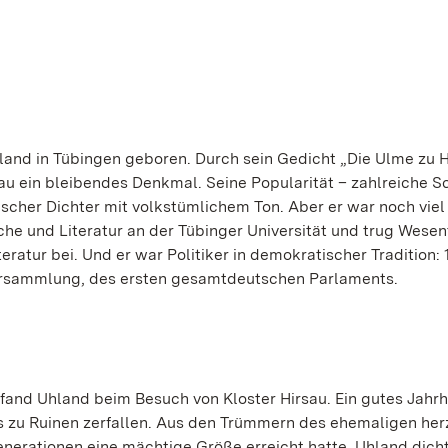
land in Tübingen geboren. Durch sein Gedicht „Die Ulme zu H
au ein bleibendes Denkmal. Seine Popularität – zahlreiche S
scher Dichter mit volkstümlichem Ton. Aber er war noch viel
che und Literatur an der Tübinger Universität und trug Wesen
eratur bei. Und er war Politiker in demokratischer Tradition:
ersammlung, des ersten gesamtdeutschen Parlaments.
e fand Uhland beim Besuch von Kloster Hirsau. Ein gutes Jahr
 zu Ruinen zerfallen. Aus den Trümmern des ehemaligen her
nerationen eine mächtige Größe erreicht hatte. Uhland dich