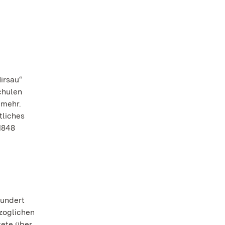
irsau“
chulen
 mehr.
tliches
 1848
hundert
zoglichen
tete über