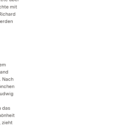
chte mit
Richard
werden
nem
hand
n. Nach
Mönchen
Ludwig
n das
hönheit
 zieht