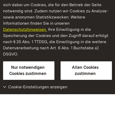
Kommen. Staunen. Genießen.
sich dabei um Cookies, die für den Betrieb der Seite
notwendig sind. Zudem nutzen wir Cookies zu Analyse-
sowie anonymen Statistikzwecken. Weitere
Informationen finden Sie in unseren
Datenschutzhinweisen.
Ihre Einwilligung in die
Kloster Hirsau
Speicherung der Cookies und den Zugriff darauf erfolgt
nach § 25 Abs. 1 TTDSG, die Einwilligung in die weitere
Staatliche Schlösser und Gärten Baden-Württemberg
Datenverarbeitung nach Art. 6 Abs. 1 Buchstabe a)
DSGVO.
Kontakt
FAQ
Impressum
Datenschutz
Gebärdensprache
Leichte Sprache
Erklärung zur Barrierefreiheit
Nur notwendigen
Allen Cookies
BITV-konform (geprüfte Seiten)
Cookies zustimmen
zustimmen
Cookie-Einstellungen anzeigen
Weiteres
Portal
Monumente
Besuchen Sie uns auf
Facebook