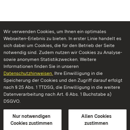
Wir verwenden Cookies, um Ihnen ein optimales
Webseiten-Erlebnis zu bieten. In erster Linie handelt es
Kommen. Staunen. Genießen.
sich dabei um Cookies, die für den Betrieb der Seite
notwendig sind. Zudem nutzen wir Cookies zu Analyse-
sowie anonymen Statistikzwecken. Weitere
Informationen finden Sie in unseren
Datenschutzhinweisen.
Ihre Einwilligung in die
Kloster Hirsau
Speicherung der Cookies und den Zugriff darauf erfolgt
nach § 25 Abs. 1 TTDSG, die Einwilligung in die weitere
Staatliche Schlösser und Gärten Baden-Württemberg
Datenverarbeitung nach Art. 6 Abs. 1 Buchstabe a)
DSGVO.
Kontakt
FAQ
Impressum
Datenschutz
Gebärdensprache
Leichte Sprache
Erklärung zur Barrierefreiheit
Nur notwendigen
Allen Cookies
BITV-konform (geprüfte Seiten)
Cookies zustimmen
zustimmen