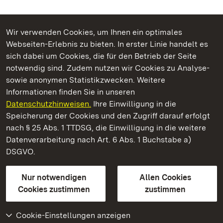
Wir verwenden Cookies, um Ihnen ein optimales
Webseiten-Erlebnis zu bieten. In erster Linie handelt es
Kommen. Staunen. Genießen.
sich dabei um Cookies, die für den Betrieb der Seite
notwendig sind. Zudem nutzen wir Cookies zu Analyse-
sowie anonymen Statistikzwecken. Weitere
Informationen finden Sie in unseren
Datenschutzhinweisen.
Ihre Einwilligung in die
Kloster Hirsau
Speicherung der Cookies und den Zugriff darauf erfolgt
nach § 25 Abs. 1 TTDSG, die Einwilligung in die weitere
Staatliche Schlösser und Gärten Baden-Württemberg
Datenverarbeitung nach Art. 6 Abs. 1 Buchstabe a)
DSGVO.
Kontakt
FAQ
Impressum
Datenschutz
Gebärdensprache
Leichte Sprache
Erklärung zur Barrierefreiheit
Nur notwendigen
Allen Cookies
BITV-konform (geprüfte Seiten)
Cookies zustimmen
zustimmen
Cookie-Einstellungen anzeigen
Weiteres