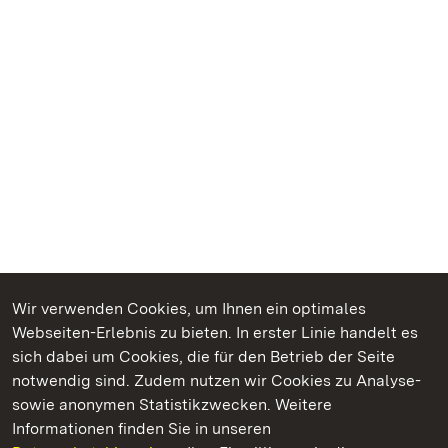
Wir verwenden Cookies, um Ihnen ein optimales
Webseiten-Erlebnis zu bieten. In erster Linie handelt es
Kommen. Staunen. Genießen.
sich dabei um Cookies, die für den Betrieb der Seite
notwendig sind. Zudem nutzen wir Cookies zu Analyse-
sowie anonymen Statistikzwecken. Weitere
Informationen finden Sie in unseren